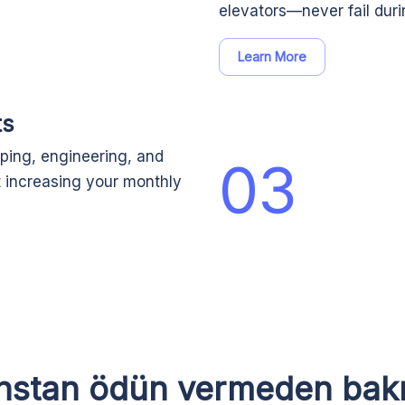
elevators—never fail duri
Learn More
ts
ping, engineering, and
03
t increasing your monthly
stan ödün vermeden bakı