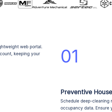
ghtweight web portal.
01
ccount, keeping your
Preventive House
Schedule deep-cleaning r
occupancy data. Ensure yo