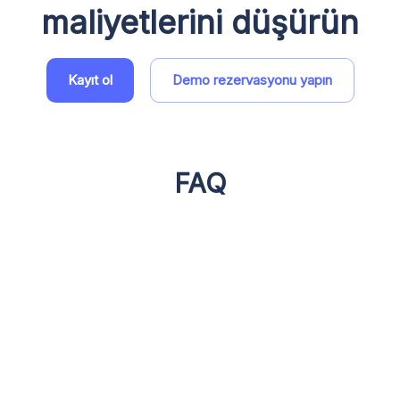
maliyetlerini düşürün
Kayıt ol
Demo rezervasyonu yapın
FAQ