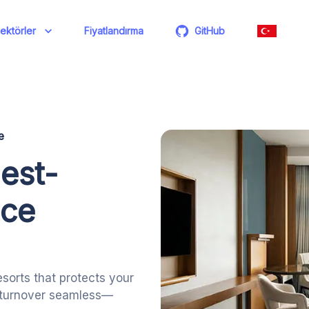
ektörler
Fiyatlandırma
GitHub
e
est-
nce
sorts that protects your
m turnover seamless—