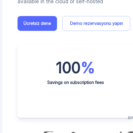
available in the cloud or self-hosted
Demo rezervasyonu yapın
Ücretsiz dene
100
%
Savings on subscription fees
BI