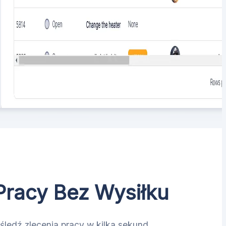
Pracy Bez Wysiłku
 śledź zlecenia pracy w kilka sekund.