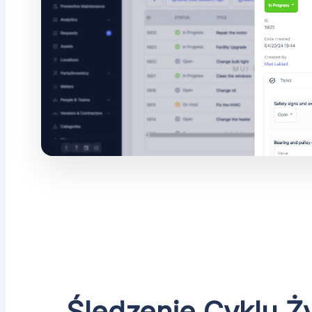
Śledzenie Cyklu Ż