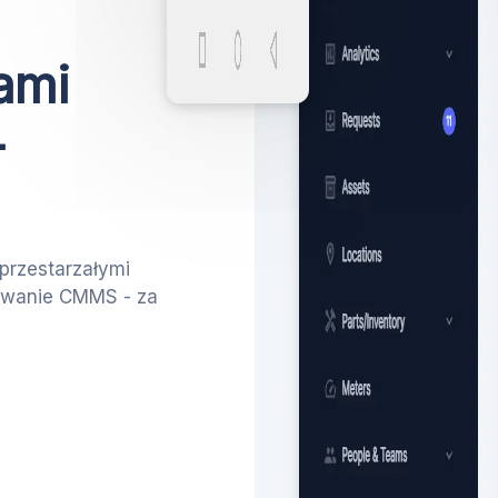
ami
-
przestarzałymi
owanie CMMS - za