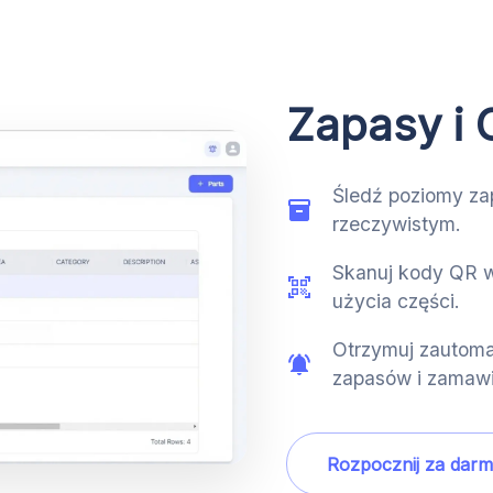
Zapasy i 
Śledź poziomy za
rzeczywistym.
Skanuj kody QR w
użycia części.
Otrzymuj zautoma
zapasów i zamawi
Rozpocznij za dar