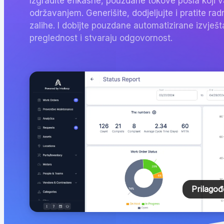
Izgradite efikasne, pouzdane tokove posla koji 
održavanjem. Generišite, dodjeljujte i pratite rad
zalihe. I dobijte pouzdane automatizirane izvješt
preglednost i stvaraju odgovornost.
Prilagođ