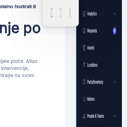
lno hostirati ili
nje po
ijele ploče. Atlas
intervencije,
stirajte na svom