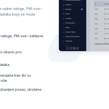
e radne naloge, PM-ove i
odataka kojoj se može
e naloge, PM-ove i zahtjeve
ao obavio prvi.
dataka.
rmacijama kao što su
 više.
 obavljeni posao, utrošeno