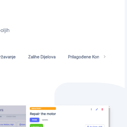
oljih
ržavanje
Zalihe Dijelova
Prilagođene Kontrolne Ploče