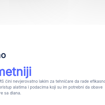
ao
etniji
S čini nevjerovatno lakim za tehničare da rade efikasn
pristup alatima i podacima koji su im potrebni da obave
e sa dlana.