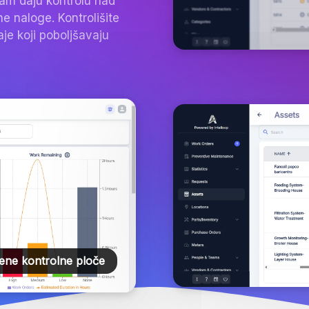
vam daju kontrolu nad
ne naloge. Kontrolišite
aje koji poboljšavaju
ene kontrolne ploče