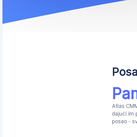
Pos
Pam
Atlas CMM
dajući im 
posao - sv