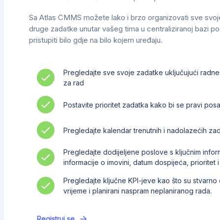
Sa Atlas CMMS možete lako i brzo organizovati sve svoj
druge zadatke unutar vašeg tima u centraliziranoj bazi p
pristupiti bilo gdje na bilo kojem uređaju.
Pregledajte sve svoje zadatke uključujući radn
za rad
Postavite prioritet zadatka kako bi se pravi pos
Pregledajte kalendar trenutnih i nadolazećih za
Pregledajte dodijeljene poslove s ključnim info
informacije o imovini, datum dospijeća, prioritet i
Pregledajte ključne KPI-jeve kao što su stvarno
vrijeme i planirani naspram neplaniranog rada.
Registruj se